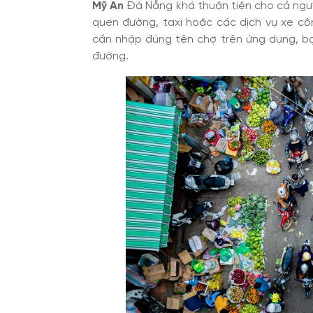
Mỹ An
Đà Nẵng khá thuận tiện cho cả ngườ
quen đường, taxi hoặc các dịch vụ xe cô
cần nhập đúng tên chợ trên ứng dụng, b
đường.