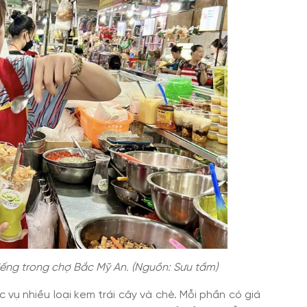
tiếng trong chợ Bắc Mỹ An. (Nguồn: Sưu tầm)
vụ nhiều loại kem trái cây và chè. Mỗi phần có giá