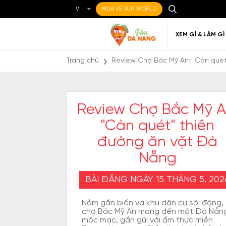
VI
MUA VÉ SUN WORLD
XEM GÌ & LÀM GÌ
Trang chủ
Review Chợ Bắc Mỹ An: "Càn quét
Review Chợ Bắc Mỹ A
"Càn quét" thiên
Ẩm thực Địa phương
Điểm đến yêu thích
Về Đà Nẵng
Đi đến Đà Nẵng
Nghệ thuật
Di chu
Gi
Địa điểm ăn uống
đường ăn vặt Đà
Nẵng
BÀI ĐĂNG NGÀY 15 THÁNG 5, 202
Nằm gần biển và khu dân cư sôi động,
chợ Bắc Mỹ An mang đến một Đà Nẵn
mộc mạc, gần gũi với ẩm thực miền