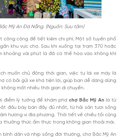
 Bắc Mỹ An Đà Nẵng. (Nguồn: Sưu tầm)
t công cộng để tiết kiệm chi phí. Một số tuyến phổ
gần khu vực chợ. Sau khi xuống tại trạm 370 hoặc
m khoảng vài phút là đã có thể hòa vào không khí
h muốn chủ động thời gian, việc tự lái xe máy là
ợ có bãi gửi xe khá tiện lợi, giúp bạn dễ dàng dừng
không mất nhiều thời gian di chuyển.
ời điểm lý tưởng để khám phá
chợ Bắc Mỹ An
là từ
bắt đầu bày bán đầy đủ nhất, từ hải sản tươi sống
m hương vị địa phương. Thời tiết về chiều tối cũng
ừa thưởng thức ẩm thực trong không gian thoải mái.
ăn bình dân và nhịp sống đời thường, chợ Bắc Mỹ An