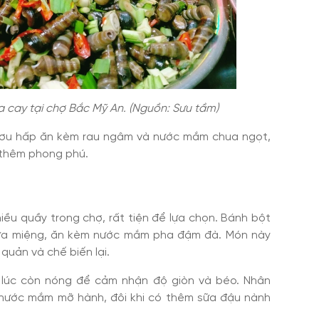
 cay tại chợ Bắc Mỹ An. (Nguồn: Sưu tầm)
ươu hấp ăn kèm rau ngâm và nước mắm chua ngọt,
 thêm phong phú.
iều quầy trong chợ, rất tiện để lựa chọn. Bánh bột
 vừa miệng, ăn kèm nước mắm pha đậm đà. Món này
uản và chế biến lại.
n lúc còn nóng để cảm nhận độ giòn và béo. Nhân
 nước mắm mỡ hành, đôi khi có thêm sữa đậu nành