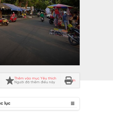
Thêm vào mục Yêu thích
In
Người đã thêm điều này
c lục