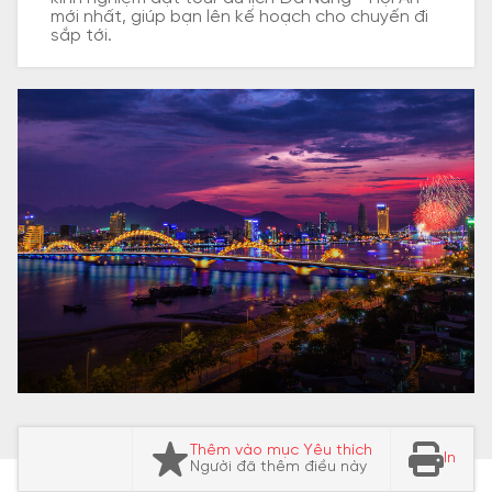
mới nhất, giúp bạn lên kế hoạch cho chuyến đi
sắp tới.
Thêm vào mục Yêu thích
In
Người đã thêm điều này