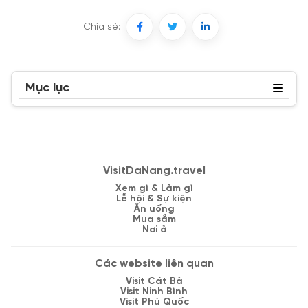
Chia sẻ:
Mục lục
VisitDaNang.travel
Xem gì & Làm gì
Lễ hội & Sự kiện
Ăn uống
Mua sắm
Nơi ở
Các website liên quan
Visit Cát Bà
Visit Ninh Bình
Visit Phú Quốc