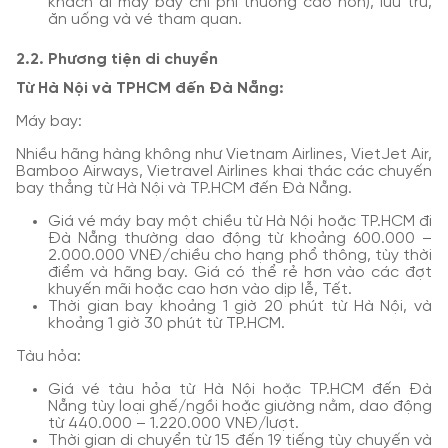
khách đi máy bay chi phí thường cao hơn), lưu trú,
ăn uống và vé tham quan.​
2.2. Phương tiện di chuyển
Từ Hà Nội và TPHCM đến Đà Nẵng:
Máy bay:
Nhiều hãng hàng không như Vietnam Airlines, VietJet Air,
Bamboo Airways, Vietravel Airlines khai thác các chuyến
bay thẳng từ Hà Nội và TP.HCM đến Đà Nẵng.
Giá vé máy bay một chiều từ Hà Nội hoặc TP.HCM đi
Đà Nẵng thường dao động từ khoảng 600.000 –
2.000.000 VNĐ/chiều cho hạng phổ thông, tùy thời
điểm và hãng bay. Giá có thể rẻ hơn vào các đợt
khuyến mãi hoặc cao hơn vào dịp lễ, Tết.
Thời gian bay khoảng 1 giờ 20 phút từ Hà Nội, và
khoảng 1 giờ 30 phút từ TP.HCM.
Tàu hỏa:
Giá vé tàu hỏa từ Hà Nội hoặc TP.HCM đến Đà
Nẵng tùy loại ghế/ngồi hoặc giường nằm, dao động
từ 440.000 – 1.220.000 VNĐ/lượt.
Thời gian di chuyển từ 15 đến 19 tiếng tùy chuyến và