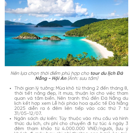
Nên lựa chọn thời điểm phù hợp cho
tour du lịch Đà
Nẵng - Hội An
(Ảnh: sưu tầm)
Thời gian lý tưởng: Mùa khô từ tháng 2 đến tháng 8,
thời tiết nắng đẹp, ít mưa, thuận lợi cho việc tham
quan và tắm biển. Nên tranh thủ đến Đà Nẵng du
lịch kết hợp xem Lễ hội pháo hoa quốc tế Đà Nẵng
2025 diễn ra 6 đêm liên tiếp vào các thứ 7 từ
31/05-12/07.​
Ngân sách dự kiến: Tùy thuộc vào nhu cầu và hình
thức du lịch, chi phí cho chuyến đi tự túc 4 ngày 3
đêm tham khảo từ 4.000.000 VNĐ/người, (lưu ý