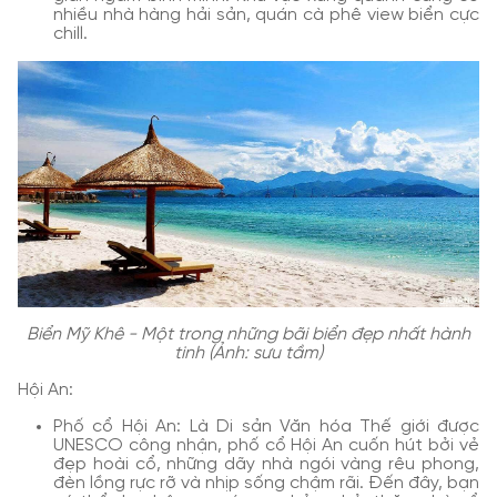
nhiều nhà hàng hải sản, quán cà phê view biển cực
chill.
Biển Mỹ Khê - Một trong những bãi biển đẹp nhất hành
tinh (Ảnh: sưu tầm)
Hội An:
Phố cổ Hội An: Là Di sản Văn hóa Thế giới được
UNESCO công nhận, phố cổ Hội An cuốn hút bởi vẻ
đẹp hoài cổ, những dãy nhà ngói vàng rêu phong,
đèn lồng rực rỡ và nhịp sống chậm rãi. Đến đây, bạn