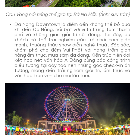
Cầu Vàng nổi tiếng thế giới tại Bà Nà Hills. (Ảnh: sưu tầm)
Da Nang Downtown là điểm đến không thể bỏ qua
khi đến Đà Nẵng, nổi bật với vị trí trung tâm thành
phố và không gian giải trí sôi động. Tại đây, du
khách có thể trải nghiệm các trò chơi cảm giác
mạnh, thưởng thức show diễn nghệ thuật đặc sắc,
khám phá chợ đêm Vui Phết với hàng trăm gian
hàng ẩm thực, mua sắm đa dạng. Kiến trúc hiện đại
kết hợp nét văn hóa Á Đông cùng các công trình
biểu tượng tại đây tạo nên những góc check-in ấn
tượng, mang đến trải nghiệm giải trí, ẩm thực và
văn hóa trọn vẹn cho mọi lứa tuổi.