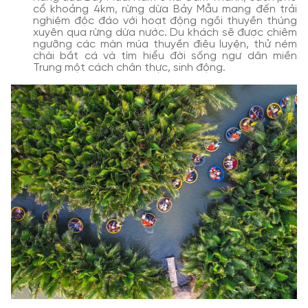
cổ khoảng 4km, rừng dừa Bảy Mẫu mang đến trải
nghiệm độc đáo với hoạt động ngồi thuyền thúng
xuyên qua rừng dừa nước. Du khách sẽ được chiêm
ngưỡng các màn múa thuyền điêu luyện, thử ném
chài bắt cá và tìm hiểu đời sống ngư dân miền
Trung một cách chân thực, sinh động.