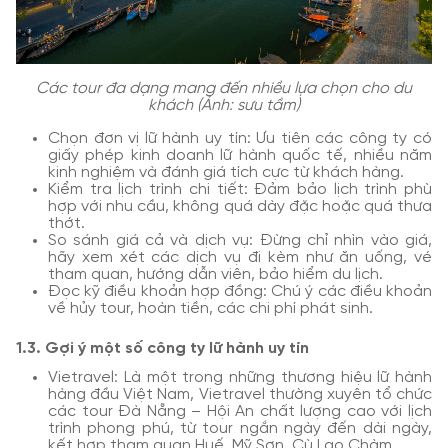
Các tour đa dạng mang đến nhiều lựa chọn cho du
khách (Ảnh: sưu tầm)
Chọn đơn vị lữ hành uy tín: Ưu tiên các công ty có
giấy phép kinh doanh lữ hành quốc tế, nhiều năm
kinh nghiệm và đánh giá tích cực từ khách hàng.
Kiểm tra lịch trình chi tiết: Đảm bảo lịch trình phù
hợp với nhu cầu, không quá dày đặc hoặc quá thưa
thớt.​
So sánh giá cả và dịch vụ: Đừng chỉ nhìn vào giá,
hãy xem xét các dịch vụ đi kèm như ăn uống, vé
tham quan, hướng dẫn viên, bảo hiểm du lịch.​
Đọc kỹ điều khoản hợp đồng: Chú ý các điều khoản
về hủy tour, hoàn tiền, các chi phí phát sinh.
1.3. Gợi ý một số công ty lữ hành uy tín
Vietravel: Là một trong những thương hiệu lữ hành
hàng đầu Việt Nam, Vietravel thường xuyên tổ chức
các tour Đà Nẵng – Hội An chất lượng cao với lịch
trình phong phú, từ tour ngắn ngày đến dài ngày,
kết hợp tham quan Huế, Mỹ Sơn, Cù Lao Chàm.