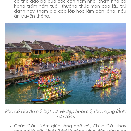
có thể dạo bộ qua các con hẻm nhỏ, thăm nhà cổ
hàng trăm năm tuổi, thưởng thức món cao lầu trứ
danh hay tham gia các lớp học làm đèn lồng, nấu
ăn truyền thống.
Phố cổ Hội An nổi bật với vẻ đẹp hoài cổ, thơ mộng (Ảnh:
sưu tầm)
Chùa Cầu: Nằm giữa lòng phố cổ, Chùa Cầu (hay