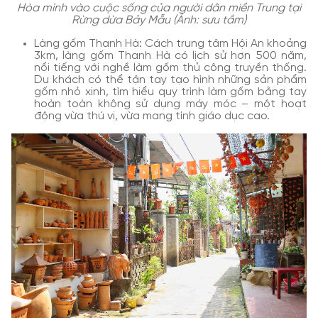
Hòa mình vào cuộc sống của người dân miền Trung tại
Rừng dừa Bảy Mẫu (Ảnh: sưu tầm)
Làng gốm Thanh Hà: Cách trung tâm Hội An khoảng
3km, làng gốm Thanh Hà có lịch sử hơn 500 năm,
nổi tiếng với nghề làm gốm thủ công truyền thống.
Du khách có thể tận tay tạo hình những sản phẩm
gốm nhỏ xinh, tìm hiểu quy trình làm gốm bằng tay
hoàn toàn không sử dụng máy móc – một hoạt
động vừa thú vị, vừa mang tính giáo dục cao.