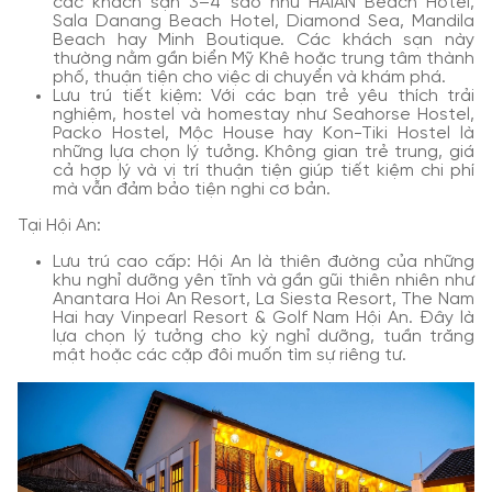
các khách sạn 3–4 sao như HAIAN Beach Hotel,
Sala Danang Beach Hotel, Diamond Sea, Mandila
Beach hay Minh Boutique. Các khách sạn này
thường nằm gần biển Mỹ Khê hoặc trung tâm thành
phố, thuận tiện cho việc di chuyển và khám phá.
Lưu trú tiết kiệm: Với các bạn trẻ yêu thích trải
nghiệm, hostel và homestay như Seahorse Hostel,
Packo Hostel, Mộc House hay Kon-Tiki Hostel là
những lựa chọn lý tưởng. Không gian trẻ trung, giá
cả hợp lý và vị trí thuận tiện giúp tiết kiệm chi phí
mà vẫn đảm bảo tiện nghi cơ bản.
Tại Hội An:
Lưu trú cao cấp: Hội An là thiên đường của những
khu nghỉ dưỡng yên tĩnh và gần gũi thiên nhiên như
Anantara Hoi An Resort, La Siesta Resort, The Nam
Hai hay Vinpearl Resort & Golf Nam Hội An. Đây là
lựa chọn lý tưởng cho kỳ nghỉ dưỡng, tuần trăng
mật hoặc các cặp đôi muốn tìm sự riêng tư.