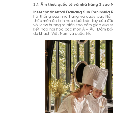
3.1. Ẩm thực quốc tế và nhà hàng 3 sao M
Intercontinental Danang Sun Peninsula 
hệ thống sáu nhà hàng và quầy bar. Nổi 
thức món ăn tinh hoa dưới bàn tay của đầ
với view hướng ra biển tạo cảm giác vừa s
kết hợp hài hòa các món Á – Âu. Đảm bảo
du khách Việt Nam và quốc tế.