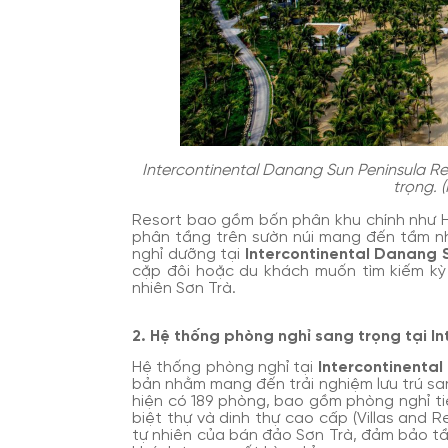
Intercontinental Danang Sun Peninsula Res
trọng. 
Resort bao gồm bốn phân khu chính như He
phân tầng trên sườn núi mang đến tầm nh
nghỉ dưỡng tại
Intercontinental Danang 
cặp đôi hoặc du khách muốn tìm kiếm kỳ 
nhiên Sơn Trà.
2. Hệ thống phòng nghỉ sang trọng tại I
Hệ thống phòng nghỉ tại
Intercontinenta
bản nhằm mang đến trải nghiệm lưu trú sang
hiện có 189 phòng, bao gồm phòng nghỉ ti
biệt thự và dinh thự cao cấp (Villas and R
tự nhiên của bán đảo Sơn Trà, đảm bảo t