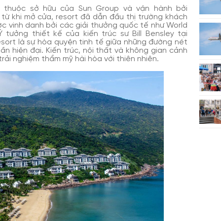
, thuộc sở hữu của Sun Group và vận hành bởi
 từ khi mở cửa, resort đã dẫn đầu thị trường khách
ợc vinh danh bởi các giải thưởng quốc tế như World
 tưởng thiết kế của kiến trúc sư Bill Bensley tại
sort là sự hòa quyện tinh tế giữa những đường nét
ần hiện đại. Kiến trúc, nội thất và không gian cảnh
ải nghiệm thẩm mỹ hài hòa với thiên nhiên.