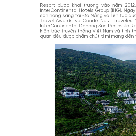
Resort được khai trương vào năm 2012
InterContinental Hotels Group (IHG). Ngay
sạn hạng sang tại Đà Nẵng và liên tục đư
Travel Awards và Condé Nast Traveler. Ý
InterContinental Danang Sun Peninsula Re
kiến trúc truyền thống Việt Nam và tinh th
quan đều được chăm chút tỉ mỉ mang đến tr