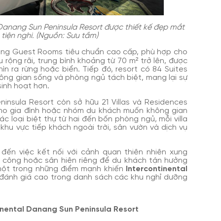
 Danang Sun Peninsula Resort được thiết kế đẹp mắt
 tiện nghi. (Nguồn: Sưu tầm)
phòng Guest Rooms tiêu chuẩn cao cấp, phù hợp cho
rộng rãi, trung bình khoảng từ 70 m² trở lên, được
ìn ra rừng hoặc biển. Tiếp đó, resort có 84 Suites
hông gian sống và phòng ngủ tách biệt, mang lại sự
sinh hoạt hơn.
ninsula Resort còn sở hữu 21 Villas và Residences
 cho gia đình hoặc nhóm du khách muốn không gian
c loại biệt thự từ hai đến bốn phòng ngủ, mỗi villa
 khu vực tiếp khách ngoài trời, sân vườn và dịch vụ
đến việc kết nối với cảnh quan thiên nhiên xung
 công hoặc sân hiên riêng để du khách tận hưởng
 một trong những điểm mạnh khiến
Intercontinental
đánh giá cao trong danh sách các khu nghỉ dưỡng
tinental Danang Sun Peninsula Resort