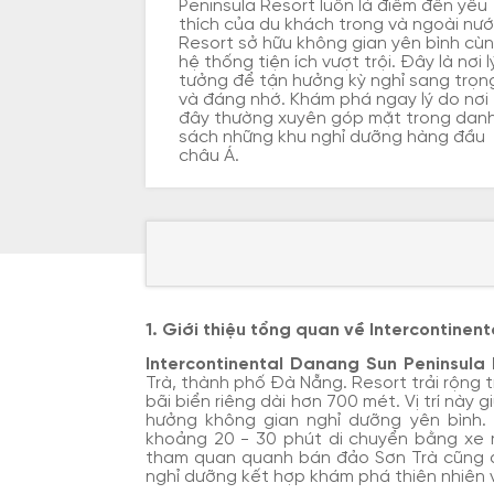
Peninsula Resort luôn là điểm đến yêu
thích của du khách trong và ngoài nướ
Resort sở hữu không gian yên bình cù
hệ thống tiện ích vượt trội. Đây là nơi l
tưởng để tận hưởng kỳ nghỉ sang trọn
và đáng nhớ. Khám phá ngay lý do nơi
đây thường xuyên góp mặt trong dan
sách những khu nghỉ dưỡng hàng đầu
châu Á.
1. Giới thiệu tổng quan về Intercontinen
Intercontinental Danang Sun Peninsula 
Trà, thành phố Đà Nẵng. Resort trải rộng 
bãi biển riêng dài hơn 700 mét. Vị trí này
hưởng không gian nghỉ dưỡng yên bình.
khoảng 20 - 30 phút di chuyển bằng xe r
tham quan quanh bán đảo Sơn Trà cũng dễ 
nghỉ dưỡng kết hợp khám phá thiên nhiên v