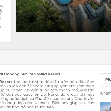
c.
ng
ý
g
h
tal Danang Sun Peninsula Resort
Mụ
Resort
tọa lạc tại vị trí đắc địa trên bán đảo Sơn
trên khuôn viên 39 hecta rừng nguyên sinh kèm theo
 giúp du khách vừa gần trung tâm thành phố, vừa tận
Khám
 Từ sân bay quốc tế Đà Nẵng, du khách chỉ mất
iêng hoặc dịch vụ đưa đón của resort. Các tuyến
dàng tiếp cận từ resort. Điều này giúp lịch trình
à văn hóa trở nên thuận tiện.