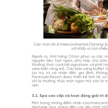
Các món ăn ở Intercontinental Danang Su
với khẩu vị của nhiề
Ngoài ra, nhà hàng Citron phục vụ các m
nguyên liệu tươi ngon, phù hợp cho bữa 
thưởng thức cocktail signature, cà phê ho
view biển rộng mở. Các bữa sáng buffet 
lưu trú từ cá nhân đến gia đình. Khôn
Peninsula Resort được thiết kế tinh tế, sử
chỉ là thưởng thức món ngon mà còn là tr
vẹn.
3.2. Spa cao cấp và hoạt động giải trí 
Một trong những điểm nhấn của Interconti
Heritage Spa, mang đến các liệu trình ch