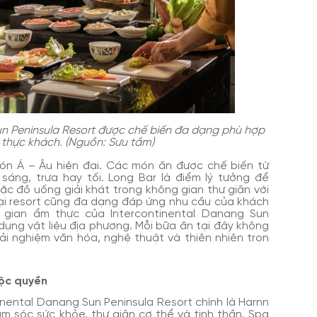
n Peninsula Resort được chế biến đa dạng phù hợp
u thực khách. (Nguồn: Sưu tầm)
ón Á – Âu hiện đại. Các món ăn được chế biến từ
sáng, trưa hay tối. Long Bar là điểm lý tưởng để
ặc đồ uống giải khát trong không gian thư giãn với
tại resort cũng đa dạng đáp ứng nhu cầu của khách
g gian ẩm thực của Intercontinental Danang Sun
 dụng vật liệu địa phương. Mỗi bữa ăn tại đây không
ải nghiệm văn hóa, nghệ thuật và thiên nhiên trọn
độc quyền
nental Danang Sun Peninsula Resort chính là Harnn
ăm sóc sức khỏe, thư giãn cơ thể và tinh thần. Spa