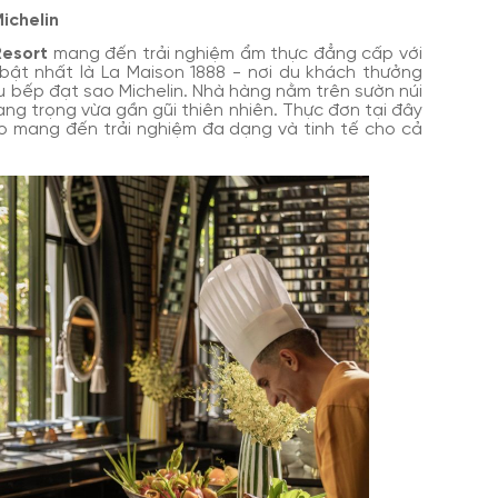
ichelin
Resort
mang đến trải nghiệm ẩm thực đẳng cấp với
bật nhất là La Maison 1888 - nơi du khách thưởng
u bếp đạt sao Michelin. Nhà hàng nằm trên sườn núi
ang trọng vừa gần gũi thiên nhiên. Thực đơn tại đây
 mang đến trải nghiệm đa dạng và tinh tế cho cả