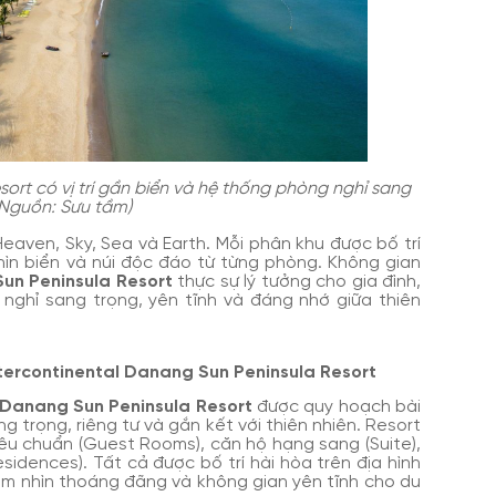
ort có vị trí gần biển và hệ thống phòng nghỉ sang
(Nguồn: Sưu tầm)
aven, Sky, Sea và Earth. Mỗi phân khu được bố trí
ìn biển và núi độc đáo từ từng phòng. Không gian
Sun Peninsula Resort
thực sự lý tưởng cho gia đình,
nghỉ sang trọng, yên tĩnh và đáng nhớ giữa thiên
ntercontinental Danang Sun Peninsula Resort
l Danang Sun Peninsula Resort
được quy hoạch bài
 trọng, riêng tư và gắn kết với thiên nhiên. Resort
êu chuẩn (Guest Rooms), căn hộ hạng sang (Suite),
esidences). Tất cả được bố trí hài hòa trên địa hình
ầm nhìn thoáng đãng và không gian yên tĩnh cho du