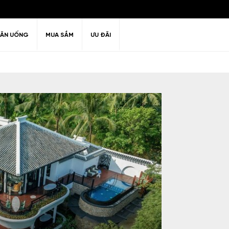
ĂN UỐNG
MUA SẮM
ƯU ĐÃI
ư giãn
Thiên nhiên
Golf