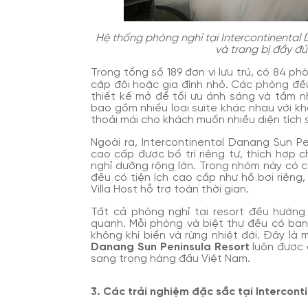
Hệ thống phòng nghỉ tại Intercontinental
và trang bị đầy đủ
Trong tổng số 189 đơn vị lưu trú, có 84 
cặp đôi hoặc gia đình nhỏ. Các phòng đều 
thiết kế mở để tối ưu ánh sáng và tầm nh
bao gồm nhiều loại suite khác nhau với k
thoải mái cho khách muốn nhiều diện tích 
Ngoài ra, Intercontinental Danang Sun Pe
cao cấp được bố trí riêng tư, thích hợp
nghỉ dưỡng rộng lớn. Trong nhóm này có cá
đều có tiện ích cao cấp như hồ bơi riêng,
Villa Host hỗ trợ toàn thời gian.
Tất cả phòng nghỉ tại resort đều hướng 
quanh. Mỗi phòng và biệt thự đều có ban
không khí biển và rừng nhiệt đới. Đây là
Danang Sun Peninsula Resort
luôn được 
sang trọng hàng đầu Việt Nam.
3. Các trải nghiệm đặc sắc tại Intercon