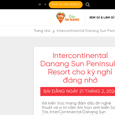
VI
MUA VÉ SUN WORLD
XEM GÌ & LÀM GÌ
Trang chủ
Intercontinental Danang Sun Peni
Intercontinental
Danang Sun Peninsu
Ẩm thực Địa phương
Điểm đến yêu thích
Về Đà Nẵng
Đi đến Đà Nẵng
Nghệ thuật
Di chu
Gi
Địa điểm ăn uống
Resort cho kỳ nghỉ
đáng nhớ
BÀI ĐĂNG NGÀY 21 THÁNG 2, 202
Với kiến trúc mang đậm dấu ấn nghệ
thuật và vị trí nằm ôm trọn vịnh biển S
Trà, InterContinental Danang Sun