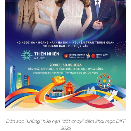
Dàn sao "khủng" hứa hẹn "đốt cháy" đêm khai mạc DIFF
2026