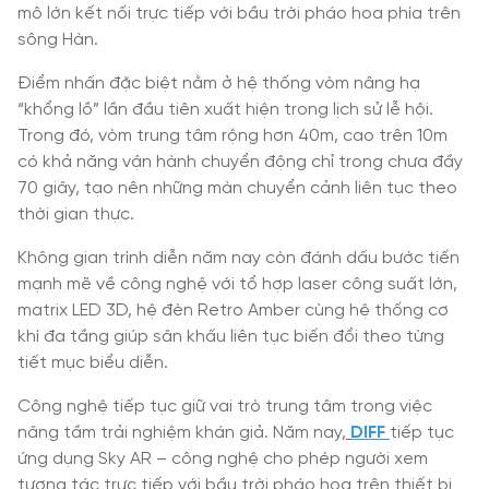
mô lớn kết nối trực tiếp với bầu trời pháo hoa phía trên
sông Hàn.
Điểm nhấn đặc biệt nằm ở hệ thống vòm nâng hạ
“khổng lồ” lần đầu tiên xuất hiện trong lịch sử lễ hội.
Trong đó, vòm trung tâm rộng hơn 40m, cao trên 10m
có khả năng vận hành chuyển động chỉ trong chưa đầy
70 giây, tạo nên những màn chuyển cảnh liên tục theo
thời gian thực.
Không gian trình diễn năm nay còn đánh dấu bước tiến
mạnh mẽ về công nghệ với tổ hợp laser công suất lớn,
matrix LED 3D, hệ đèn Retro Amber cùng hệ thống cơ
khí đa tầng giúp sân khấu liên tục biến đổi theo từng
tiết mục biểu diễn.
Công nghệ tiếp tục giữ vai trò trung tâm trong việc
nâng tầm trải nghiệm khán giả. Năm nay,
DIFF
tiếp tục
ứng dụng Sky AR – công nghệ cho phép người xem
tương tác trực tiếp với bầu trời pháo hoa trên thiết bị