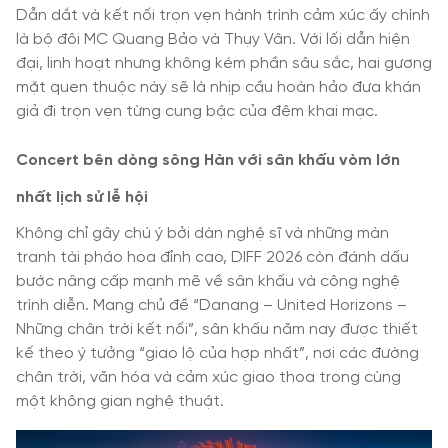
Dẫn dắt và kết nối trọn vẹn hành trình cảm xúc ấy chính
là bộ đôi MC Quang Bảo và Thụy Vân. Với lối dẫn hiện
đại, linh hoạt nhưng không kém phần sâu sắc, hai gương
mặt quen thuộc này sẽ là nhịp cầu hoàn hảo đưa khán
giả đi trọn vẹn từng cung bậc của đêm khai mạc.
Concert bên dòng sông Hàn với sân khấu vòm lớn
nhất lịch sử lễ hội
Không chỉ gây chú ý bởi dàn nghệ sĩ và những màn
tranh tài pháo hoa đỉnh cao, DIFF 2026 còn đánh dấu
bước nâng cấp mạnh mẽ về sân khấu và công nghệ
trình diễn. Mang chủ đề “Danang – United Horizons –
Những chân trời kết nối”, sân khấu năm nay được thiết
kế theo ý tưởng “giao lộ của hợp nhất”, nơi các đường
chân trời, văn hóa và cảm xúc giao thoa trong cùng
một không gian nghệ thuật.