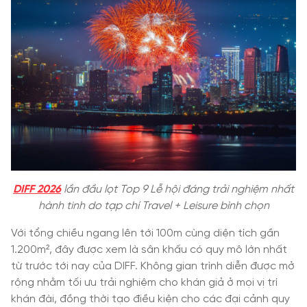
DIFF 2026
lần đầu lọt Top 9 Lễ hội đáng trải nghiệm nhất
hành tinh do tạp chí Travel + Leisure bình chọn
Với tổng chiều ngang lên tới 100m cùng diện tích gần
1.200m², đây được xem là sân khấu có quy mô lớn nhất
từ trước tới nay của DIFF. Không gian trình diễn được mở
rộng nhằm tối ưu trải nghiệm cho khán giả ở mọi vị trí
khán đài, đồng thời tạo điều kiện cho các đại cảnh quy