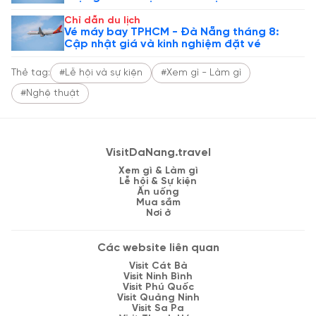
Chỉ dẫn du lịch
Vé máy bay TPHCM - Đà Nẵng tháng 8:
Cập nhật giá và kinh nghiệm đặt vé
Thẻ tag:
#Lễ hội và sự kiện
#Xem gì - Làm gì
#Nghệ thuật
VisitDaNang.travel
Xem gì & Làm gì
Lễ hội & Sự kiện
Ăn uống
Mua sắm
Nơi ở
Các website liên quan
Visit Cát Bà
Visit Ninh Bình
Visit Phú Quốc
Visit Quảng Ninh
Visit Sa Pa