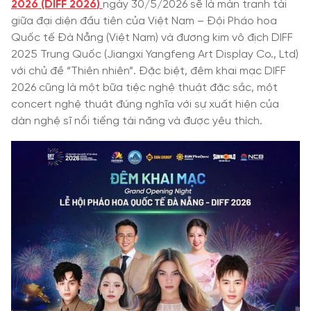
2026 (DIFF 2026‏)‏
ngày 30/5/2026 sẽ là màn tranh tài
giữa đại diện đầu tiên của Việt Nam – Đội Pháo hoa
Quốc tế Đà Nẵng (Việt Nam) và đương kim vô địch DIFF
2025 Trung Quốc (Jiangxi Yangfeng Art Display Co., Ltd)
với chủ đề “Thiên nhiên”. Đặc biệt, đêm khai mạc DIFF
2026 cũng là một bữa tiệc nghệ thuật đặc sắc, một
concert nghệ thuật đúng nghĩa với sự xuất hiện của
dàn nghệ sĩ nổi tiếng tài năng và được yêu thích.