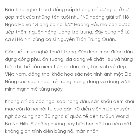
Bữa tiệc nghệ thuật đẳng cấp không chỉ dừng lại ở sự
góp mặt của những tên tuổi như “Nữ hoàng giải trí” Hồ
Ngọc Hà và “Giọng ca nội lực” Hoàng Hải, mà còn được
tiếp thêm nguồn năng lượng trẻ trung, đầy bùng nổ từ
ca sĩ Hà Nhi cùng ca sĩ Nguyễn Trần Trung Quân.
Các tiết mục nghệ thuật trong đêm khai mạc được dàn
dựng công phu, ấn tượng, đa dạng về chất liệu và hừng
hực khí thế của niềm tự hào dân tộc, tôn vinh vẻ đẹp
Việt Nam, đồng thời khắc họa sắc nét hình ảnh một Đà
Nẵng sau sáp nhập trẻ trung, năng động và đang vươn
mình mạnh mẽ từng ngày.
Không chỉ có các ngôi sao hàng đầu, sân khấu đêm khai
mạc còn là nơi hội tụ của gần 70 diễn viên múa chuyên
nghiệp cùng hơn 30 nghệ sĩ quốc tế đến từ Sun World
Ba Na Hills. Sự cộng hưởng này hứa hẹn sẽ tạo nên một
không gian trình diễn bùng nổ, mãn nhãn.