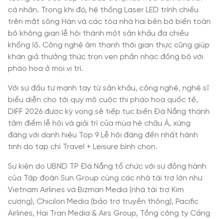
cá nhân. Trong khi đó, hệ thống Laser LED trình chiếu
trên mặt sông Hàn và các tòa nhà hai bên bờ biến toàn
bộ không gian lễ hội thành một sân khấu đa chiều
khổng lồ. Công nghệ âm thanh thời gian thực cũng giúp
khán giả thưởng thức trọn vẹn phần nhạc đồng bộ với
pháo hoa ở mọi vị trí.
Với sự đầu tư mạnh tay từ sân khấu, công nghệ, nghệ sĩ
biểu diễn cho tới quy mô cuộc thi pháo hoa quốc tế,
DIFF 2026 được kỳ vọng sẽ tiếp tục biến Đà Nẵng thành
tâm điểm lễ hội và giải trí của mùa hè châu Á, xứng
đáng với danh hiệu Top 9 Lễ hội đáng đến nhất hành
tinh do tạp chí Travel + Leisure bình chọn.
Sự kiện do UBND TP Đà Nẵng tổ chức với sự đồng hành
của Tập đoàn Sun Group cùng các nhà tài trợ lớn như
Vietnam Airlines và Bizman Media (nhà tài trợ Kim
cương), Chicilon Media (bảo trợ truyền thông), Pacific
Airlines, Hai Tran Media & Airs Group, Tổng công ty Cảng