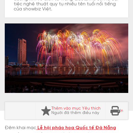
tiệc nghệ thuật quy tụ nhiều tên tuổi nổi tiếng
của showbiz Việt.
Thêm vào mục Yêu thích
In
Người đã thêm điều này
Lễ hội pháo hoa Quốc tế Đà Nẵng