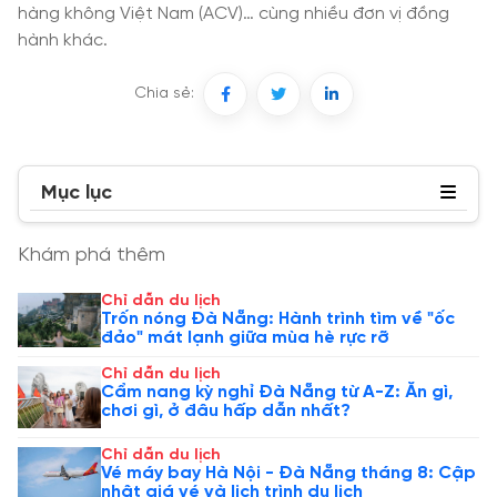
hàng không Việt Nam (ACV)… cùng nhiều đơn vị đồng
hành khác.
Chia sẻ:
Mục lục
Khám phá thêm
Chỉ dẫn du lịch
Trốn nóng Đà Nẵng: Hành trình tìm về "ốc
đảo" mát lạnh giữa mùa hè rực rỡ
Chỉ dẫn du lịch
Cẩm nang kỳ nghỉ Đà Nẵng từ A-Z: Ăn gì,
chơi gì, ở đâu hấp dẫn nhất?
Chỉ dẫn du lịch
Vé máy bay Hà Nội - Đà Nẵng tháng 8: Cập
nhật giá vé và lịch trình du lịch